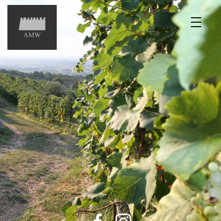
Home
Il Figlio della Roccia
Chi siamo
Territorio e vigneto
Vendemmia 2025
Enoturismo
Contatti