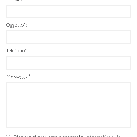
Oggetto*:
Telefono*:
Messaggio*:
Dichiaro di aver letto e accettato
l'informativa sulla